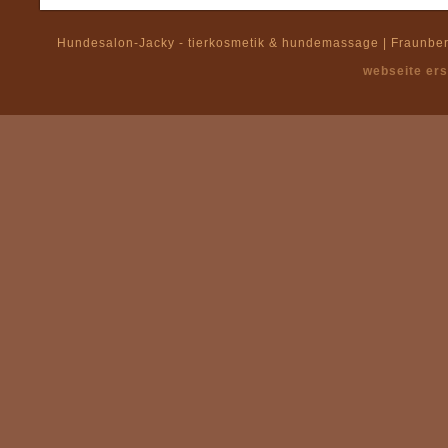
Hundesalon-Jacky - tierkosmetik & hundemassage | Fraunberg
webseite ers